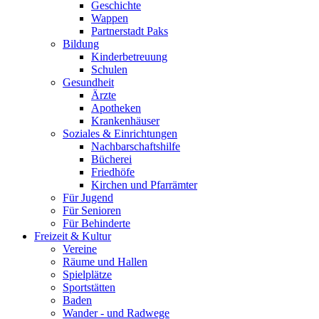
Geschichte
Wappen
Partnerstadt Paks
Bildung
Kinderbetreuung
Schulen
Gesundheit
Ärzte
Apotheken
Krankenhäuser
Soziales & Einrichtungen
Nachbarschaftshilfe
Bücherei
Friedhöfe
Kirchen und Pfarrämter
Für Jugend
Für Senioren
Für Behinderte
Freizeit & Kultur
Vereine
Räume und Hallen
Spielplätze
Sportstätten
Baden
Wander - und Radwege