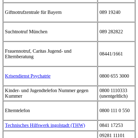
Giftnotrufzentrale für Bayern
089 19240
Suchtnotruf München
089 282822
Frauennotruf, Caritas Jugend- und
08441/1661
Elternberatung
Krisendienst Psychatrie
0800 655 3000
Kinder- und Jugendtelefon Nummer gegen
0800 1110333
Kummer
(unentgeltlich)
Elterntelefon
0800 111 0 550
Technisches Hilfswerk ingolstadt (THW)
0841 17253
09281 11101