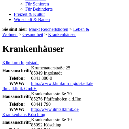
Für Senioren
Für Behinderte
Freizeit & Kultur
Wirtschaft & Bauen
Sie sind hier:
Markt Reichertshofen
>
Leben &
Wohnen
>
Gesundheit
>
Krankenhäuser
Krankenhäuser
Klinikum Ingolstadt
Krumenauerstraße 25
Hausanschrift:
85049 Ingolstadt
Telefon:
0841 880-0
WWW:
http://www.klinikum-ingolstadt.de
Ilmtalklinik GmbH
Krankenhausstraße 70
Hausanschrift:
85276 Pfaffenhofen a.d.Ilm
Telefon:
08441 790
WWW:
http://www.ilmtalklinik.de
Krankenhaus Kösching
Krankenhausstraße 19
Hausanschrift:
85092 Kösching