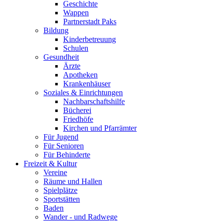
Geschichte
Wappen
Partnerstadt Paks
Bildung
Kinderbetreuung
Schulen
Gesundheit
Ärzte
Apotheken
Krankenhäuser
Soziales & Einrichtungen
Nachbarschaftshilfe
Bücherei
Friedhöfe
Kirchen und Pfarrämter
Für Jugend
Für Senioren
Für Behinderte
Freizeit & Kultur
Vereine
Räume und Hallen
Spielplätze
Sportstätten
Baden
Wander - und Radwege