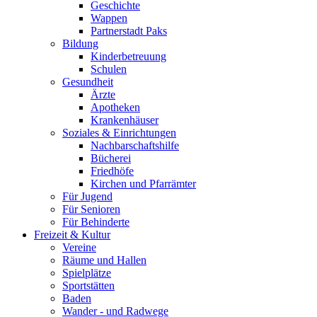
Geschichte
Wappen
Partnerstadt Paks
Bildung
Kinderbetreuung
Schulen
Gesundheit
Ärzte
Apotheken
Krankenhäuser
Soziales & Einrichtungen
Nachbarschaftshilfe
Bücherei
Friedhöfe
Kirchen und Pfarrämter
Für Jugend
Für Senioren
Für Behinderte
Freizeit & Kultur
Vereine
Räume und Hallen
Spielplätze
Sportstätten
Baden
Wander - und Radwege