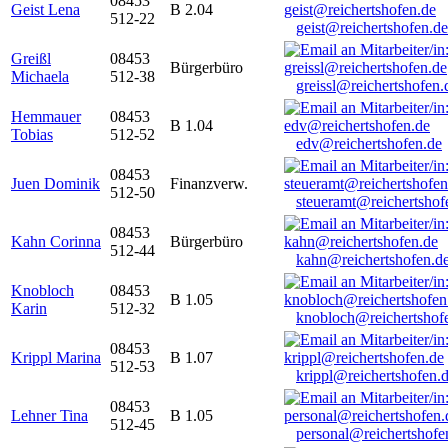
08453
Geist Lena
B 2.04
512-22
geist@reichertshofen.de
Greißl
08453
Bürgerbüro
Michaela
512-38
greissl@reichertshofen.
Hemmauer
08453
B 1.04
Tobias
512-52
edv@reichertshofen.de
08453
Juen Dominik
Finanzverw.
512-50
steueramt@reichertshof
08453
Kahn Corinna
Bürgerbüro
512-44
kahn@reichertshofen.d
Knobloch
08453
B 1.05
Karin
512-32
knobloch@reichertshof
08453
Krippl Marina
B 1.07
512-53
krippl@reichertshofen.
08453
Lehner Tina
B 1.05
512-45
personal@reichertshofe