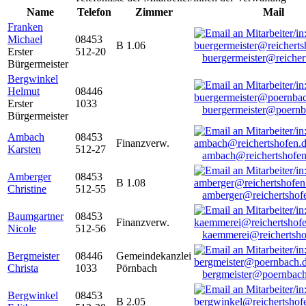
Name
Telefon
Zimmer
Mail
Franken
Michael
08453
B 1.06
Erster
512-20
buergermeister@reicher
Bürgermeister
Bergwinkel
Helmut
08446
Erster
1033
buergermeister@poernb
Bürgermeister
Ambach
08453
Finanzverw.
Karsten
512-27
ambach@reichertshofen
Amberger
08453
B 1.08
Christine
512-55
amberger@reichertshof
Baumgartner
08453
Finanzverw.
Nicole
512-56
kaemmerei@reichertsho
Bergmeister
08446
Gemeindekanzlei
Christa
1033
Pörnbach
bergmeister@poernbach
Bergwinkel
08453
B 2.05