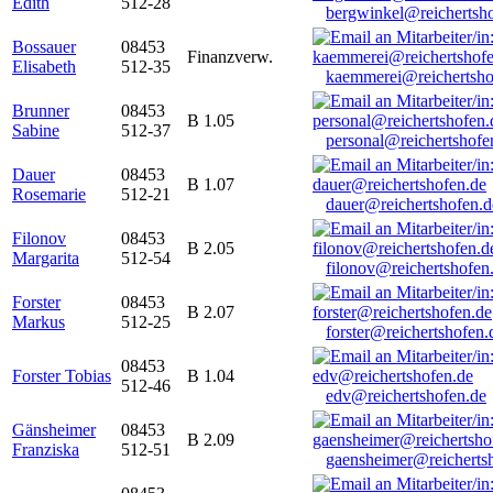
Edith
512-28
bergwinkel@reichertsh
Bossauer
08453
Finanzverw.
Elisabeth
512-35
kaemmerei@reichertsho
Brunner
08453
B 1.05
Sabine
512-37
personal@reichertshofe
Dauer
08453
B 1.07
Rosemarie
512-21
dauer@reichertshofen.d
Filonov
08453
B 2.05
Margarita
512-54
filonov@reichertshofen
Forster
08453
B 2.07
Markus
512-25
forster@reichertshofen.
08453
Forster Tobias
B 1.04
512-46
edv@reichertshofen.de
Gänsheimer
08453
B 2.09
Franziska
512-51
gaensheimer@reicherts