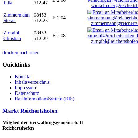
Julia
512-47
winkelmeier@reicherts
Zimmermann
08453
B 2.04
Stefan
512-23
zimmermann@reicherts
Zirngibl
08453
B 2.08
Christian
512-29
zirngibl@reichertshofen
drucken
nach oben
Quicklinks
Kontakt
Inhaltsverzeichnis
Impressum
Datenschutz
RatsInformationsSystem (RIS)
Markt Reichertshofen
Mitglied der Verwaltungsgemeinschaft
Reichertshofen