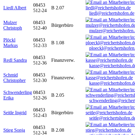
08453
Liedl Albert
B 2.07
512-24
liedl@reichertshofen.de
Mulzer
08453
Bürgerbüro
Christoph
512-40
mulzer@reichertshofen
Plöckl
08453
B 1.08
Markus
512-33
ploeckl@reichertshofen
08453
Redl Sandra
Finanzverw.
512-36
kasse@reichertshofen.d
Schmid
08453
Finanzverw.
Christopher
512-30
kasse@reichertshofen.d
Schwenderling
08453
B 2.05
Erika
512-26
schwenderling@reicher
08453
Seitle Ingrid
Bürgerbüro
512-43
seitle@reichertshofen.d
08453
Stieg Sonja
B 2.08
512-34