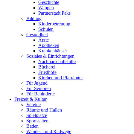
Geschichte
Wappen
Partnerstadt Paks
Bildung
Kinderbetreuung
Schulen
Gesundheit
Ärzte
Apotheken
Krankenhäuser
Soziales & Einrichtungen
Nachbarschaftshilfe
Bücherei
Friedhöfe
Kirchen und Pfarrämter
Für Jugend
Für Senioren
Für Behinderte
Freizeit & Kultur
Vereine
Räume und Hallen
Spielplätze
Sportstätten
Baden
Wander - und Radwege