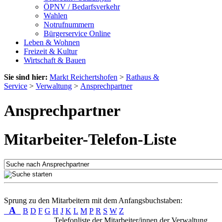
ÖPNV / Bedarfsverkehr
Wahlen
Notrufnummern
Bürgerservice Online
Leben & Wohnen
Freizeit & Kultur
Wirtschaft & Bauen
Sie sind hier:
Markt Reichertshofen
>
Rathaus &
Service
>
Verwaltung
>
Ansprechpartner
Ansprechpartner
Mitarbeiter-Telefon-Liste
Sprung zu den Mitarbeitern mit dem Anfangsbuchstaben:
A
B
D
F
G
H
J
K
L
M
P
R
S
W
Z
Telefonliste der Mitarbeiter/innen der Verwaltung