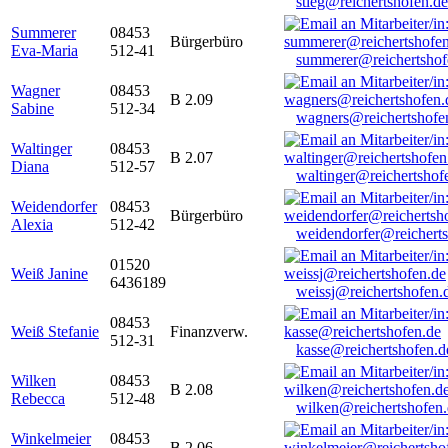
stieg@reichertshofen.de
Summerer
08453
Bürgerbüro
Eva-Maria
512-41
summerer@reichertshof
Wagner
08453
B 2.09
Sabine
512-34
wagners@reichertshofe
Waltinger
08453
B 2.07
Diana
512-57
waltinger@reichertshof
Weidendorfer
08453
Bürgerbüro
Alexia
512-42
weidendorfer@reicherts
01520
Weiß Janine
6436189
weissj@reichertshofen.
08453
Weiß Stefanie
Finanzverw.
512-31
kasse@reichertshofen.d
Wilken
08453
B 2.08
Rebecca
512-48
wilken@reichertshofen
Winkelmeier
08453
B 2.06