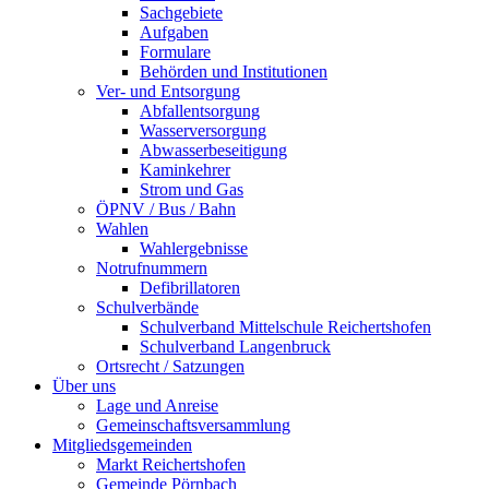
Sachgebiete
Aufgaben
Formulare
Behörden und Institutionen
Ver- und Entsorgung
Abfallentsorgung
Wasserversorgung
Abwasserbeseitigung
Kaminkehrer
Strom und Gas
ÖPNV / Bus / Bahn
Wahlen
Wahlergebnisse
Notrufnummern
Defibrillatoren
Schulverbände
Schulverband Mittelschule Reichertshofen
Schulverband Langenbruck
Ortsrecht / Satzungen
Über uns
Lage und Anreise
Gemeinschaftsversammlung
Mitgliedsgemeinden
Markt Reichertshofen
Gemeinde Pörnbach