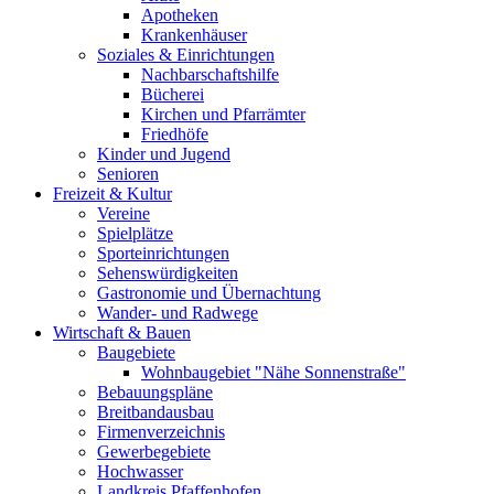
Apotheken
Krankenhäuser
Soziales & Einrichtungen
Nachbarschaftshilfe
Bücherei
Kirchen und Pfarrämter
Friedhöfe
Kinder und Jugend
Senioren
Freizeit & Kultur
Vereine
Spielplätze
Sporteinrichtungen
Sehenswürdigkeiten
Gastronomie und Übernachtung
Wander- und Radwege
Wirtschaft & Bauen
Baugebiete
Wohnbaugebiet "Nähe Sonnenstraße"
Bebauungspläne
Breitbandausbau
Firmenverzeichnis
Gewerbegebiete
Hochwasser
Landkreis Pfaffenhofen