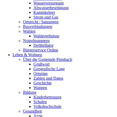
Wasserversorgung
Abwasserbeseitigung
Kaminkehrer
Strom und Gas
Ortsrecht / Satzungen
Busverbindungen
Wahlen
Wahlergebnisse
Notrufnummern
Defibrillator
Bürgerservice Online
Leben & Wohnen
Über die Gemeinde Pörnbach
Grußwort
Geografische Lage
Ortsplan
Zahlen und Daten
Geschichte
Wappen
Bildung
Kinderbetreuung
Schulen
Volkshochschule
Gesundheit
Ärzte