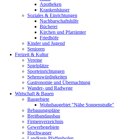
Apotheken
Krankenhäuser
Soziales & Einrichtungen
Nachbarschaftshilfe
Bücherei
Kirchen und Pfarrämter
Friedhöfe
Kinder und Jugend
Senioren
Freizeit & Kultur
Vereine
Spielplätze
Sporteinrichtungen
Sehenswürdigkeiten
Gastronomie und Übernachtung
Wander- und Radwege
Wirtschaft & Bauen
Baugebiete
Wohnbaugebiet "Nähe Sonnenstraße"
Bebauungspläne
Breitbandausbau
Firmenverzeichnis
Gewerbegebiete
Hochwasser
Landkreis Pfaffenhofen