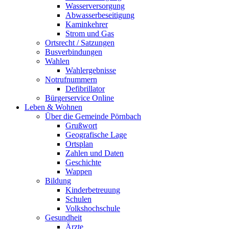
Wasserversorgung
Abwasserbeseitigung
Kaminkehrer
Strom und Gas
Ortsrecht / Satzungen
Busverbindungen
Wahlen
Wahlergebnisse
Notrufnummern
Defibrillator
Bürgerservice Online
Leben & Wohnen
Über die Gemeinde Pörnbach
Grußwort
Geografische Lage
Ortsplan
Zahlen und Daten
Geschichte
Wappen
Bildung
Kinderbetreuung
Schulen
Volkshochschule
Gesundheit
Ärzte