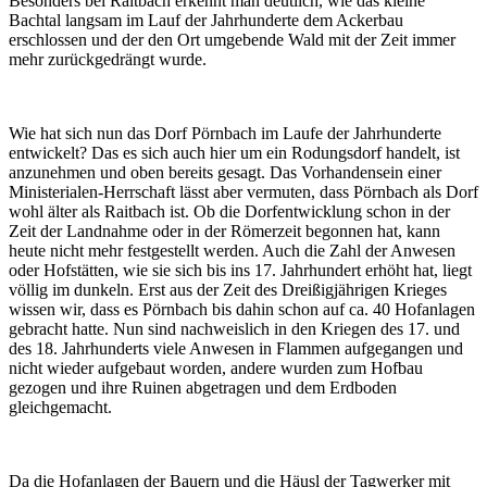
Besonders bei Raitbach erkennt man deutlich, wie das kleine
Bachtal langsam im Lauf der Jahrhunderte dem Ackerbau
erschlossen und der den Ort umgebende Wald mit der Zeit immer
mehr zurückgedrängt wurde.
Wie hat sich nun das Dorf Pörnbach im Laufe der Jahrhunderte
entwickelt? Das es sich auch hier um ein Rodungsdorf handelt, ist
anzunehmen und oben bereits gesagt. Das Vorhandensein einer
Ministerialen-Herrschaft lässt aber vermuten, dass Pörnbach als Dorf
wohl älter als Raitbach ist. Ob die Dorfentwicklung schon in der
Zeit der Landnahme oder in der Römerzeit begonnen hat, kann
heute nicht mehr festgestellt werden. Auch die Zahl der Anwesen
oder Hofstätten, wie sie sich bis ins 17. Jahrhundert erhöht hat, liegt
völlig im dunkeln. Erst aus der Zeit des Dreißigjährigen Krieges
wissen wir, dass es Pörnbach bis dahin schon auf ca. 40 Hofanlagen
gebracht hatte. Nun sind nachweislich in den Kriegen des 17. und
des 18. Jahrhunderts viele Anwesen in Flammen aufgegangen und
nicht wieder aufgebaut worden, andere wurden zum Hofbau
gezogen und ihre Ruinen abgetragen und dem Erdboden
gleichgemacht.
Da die Hofanlagen der Bauern und die Häusl der Tagwerker mit