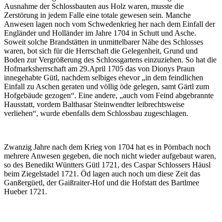
Ausnahme der Schlossbauten aus Holz waren, musste die
Zerstörung in jedem Falle eine totale gewesen sein. Manche
Anwesen lagen noch vom Schwedenkrieg her nach dem Einfall der
Engländer und Holländer im Jahre 1704 in Schutt und Asche.
Soweit solche Brandstätten in unmittelbarer Nähe des Schlosses
waren, bot sich für die Herrschaft die Gelegenheit, Grund und
Boden zur Vergrößerung des Schlossgartens einzuziehen. So hat die
Hofmarksherrschaft am 29.April 1705 das von Dionys Praun
innegehabte Gütl, nachdem selbiges ehevor „in dem feindlichen
Einfall zu Aschen geraten und völlig öde gelegen, samt Gärtl zum
Hofgebäude gezogen“. Eine andere, „auch vom Feind abgebrannte
Hausstatt, vordem Balthasar Steinwendter leibrechtsweise
verliehen“, wurde ebenfalls dem Schlossbau zugeschlagen.
Zwanzig Jahre nach dem Krieg von 1704 hat es in Pörnbach noch
mehrere Anwesen gegeben, die noch nicht wieder aufgebaut waren,
so des Benedikt Wüntters Gütl 1721, des Caspar Schlossers Häusl
beim Ziegelstadel 1721. Öd lagen auch noch um diese Zeit das
Ganßergüetl, der Gaißraiter-Hof und die Hofstatt des Bartlmee
Hueber 1721.