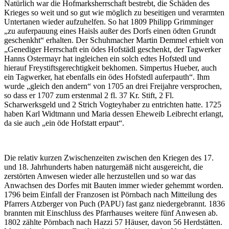
Natürlich war die Hofmarksherrschaft bestrebt, die Schäden des
Krieges so weit und so gut wie möglich zu beseitigen und verarmten
Untertanen wieder aufzuhelfen. So hat 1809 Philipp Grimminger
„zu auferpauung eines Haisls außer des Dorfs einen ödten Grundt
geschenkht“ erhalten. Der Schuhmacher Martin Demmel erhielt von
„Genediger Herrschaft ein ödes Hofstädl geschenkt, der Tagwerker
Hanns Ostermayr hat ingleichen ein solch edtes Hofstedl und
hierauf Freystiftsgerechtigkeit bekhomen. Simpertus Hueber, auch
ein Tagwerker, hat ebenfalls ein ödes Hofstedl auferpauth“. Ihm
wurde „gleich den andern“ von 1705 an drei Freijahre versprochen,
so dass er 1707 zum erstenmal 2 fl. 37 Kr. Stift, 2 Fl.
Scharwerksgeld und 2 Strich Vogteyhaber zu entrichten hatte. 1725
haben Karl Widtmann und Maria dessen Eheweib Leibrecht erlangt,
da sie auch „ein öde Hofstatt erpaut“.
Die relativ kurzen Zwischenzeiten zwischen den Kriegen des 17.
und 18. Jahrhunderts haben naturgemäß nicht ausgereicht, die
zerstörten Anwesen wieder alle herzustellen und so war das
Anwachsen des Dorfes mit Bauten immer wieder gehemmt worden.
1796 beim Einfall der Franzosen ist Pörnbach nach Mitteilung des
Pfarrers Atzberger von Puch (PAPU) fast ganz niedergebrannt. 1836
brannten mit Einschluss des Pfarrhauses weitere fünf Anwesen ab.
1802 zählte Pörnbach nach Hazzi 57 Häuser, davon 56 Herdstätten.