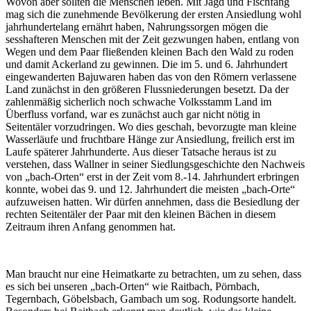
Wovon aber sollten die Menschen leben. Mit Jagd und Fischfang
mag sich die zunehmende Bevölkerung der ersten Ansiedlung wohl
jahrhundertelang ernährt haben, Nahrungssorgen mögen die
sesshafteren Menschen mit der Zeit gezwungen haben, entlang von
Wegen und dem Paar fließenden kleinen Bach den Wald zu roden
und damit Ackerland zu gewinnen. Die im 5. und 6. Jahrhundert
eingewanderten Bajuwaren haben das von den Römern verlassene
Land zunächst in den größeren Flussniederungen besetzt. Da der
zahlenmäßig sicherlich noch schwache Volksstamm Land im
Überfluss vorfand, war es zunächst auch gar nicht nötig in
Seitentäler vorzudringen. Wo dies geschah, bevorzugte man kleine
Wasserläufe und fruchtbare Hänge zur Ansiedlung, freilich erst im
Laufe späterer Jahrhunderte. Aus dieser Tatsache heraus ist zu
verstehen, dass Wallner in seiner Siedlungsgeschichte den Nachweis
von „bach-Orten“ erst in der Zeit vom 8.-14. Jahrhundert erbringen
konnte, wobei das 9. und 12. Jahrhundert die meisten „bach-Orte“
aufzuweisen hatten. Wir dürfen annehmen, dass die Besiedlung der
rechten Seitentäler der Paar mit den kleinen Bächen in diesem
Zeitraum ihren Anfang genommen hat.
Man braucht nur eine Heimatkarte zu betrachten, um zu sehen, dass
es sich bei unseren „bach-Orten“ wie Raitbach, Pörnbach,
Tegernbach, Göbelsbach, Gambach um sog. Rodungsorte handelt.