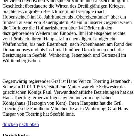
bei vielen bayerischen Ritterspielen Ruhm und Auszeichnung. Ihr
Geschlecht überdauerte die Wirren des Dreißigjährigen Krieges,
brachte es zu großen Besitztümern und verfügte (nach
Hubensteiner) im 18. Jahrhundert als „Obereigentümer“ über ein
rundes Tausend von Bauerngütern. Allein in unserer Gegend waren
die Törringer die Hofmarksherren über 14 Dörfer mit den
dazugehörenden Weilern und Einöden. Ihr Hoheitsgebiet reichte
von Pörnbach, ihrem Hauptsitz im ehemaligen Landgericht
Pfaffenhofen, bis nach Euernbach, nach Pobenhausen am Rand des
Donaumooses und bis ins Ilmtal hinüber. Dazu kamen noch die
Besitzungen in Seefeld, Winhöring, Jettenbach und Gutenzell im
Württembergischen.
Gegenwärtig regierender Graf ist Hans Veit zu Toerring-Jettenbach.
Seine am 11.01.1955 verstorbene Mutter war eine Schwester des
griechischen Königs Paul. Verwandtschaftliche Beziehungen hat das
Haus Toerring ferner zu Jugoslawien und zum englischen
Königshaus (Herzogin von Kent). Ihren Hauptsitz hat die Grfl.
Toerring`sche Familie in München bzw. in Winhöring, Graf Hans
Caspar von Toerring hat Seefeld inne.
drucken
nach oben
Quicklinks