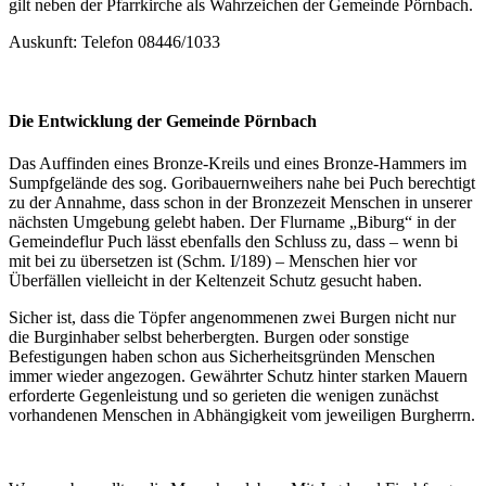
gilt neben der Pfarrkirche als Wahrzeichen der Gemeinde Pörnbach.
Auskunft: Telefon 08446/1033
Die Entwicklung der Gemeinde Pörnbach
Das Auffinden eines Bronze-Kreils und eines Bronze-Hammers im
Sumpfgelände des sog. Goribauernweihers nahe bei Puch berechtigt
zu der Annahme, dass schon in der Bronzezeit Menschen in unserer
nächsten Umgebung gelebt haben. Der Flurname „Biburg“ in der
Gemeindeflur Puch lässt ebenfalls den Schluss zu, dass – wenn bi
mit bei zu übersetzen ist (Schm. I/189) – Menschen hier vor
Überfällen vielleicht in der Keltenzeit Schutz gesucht haben.
Sicher ist, dass die Töpfer angenommenen zwei Burgen nicht nur
die Burginhaber selbst beherbergten. Burgen oder sonstige
Befestigungen haben schon aus Sicherheitsgründen Menschen
immer wieder angezogen. Gewährter Schutz hinter starken Mauern
erforderte Gegenleistung und so gerieten die wenigen zunächst
vorhandenen Menschen in Abhängigkeit vom jeweiligen Burgherrn.