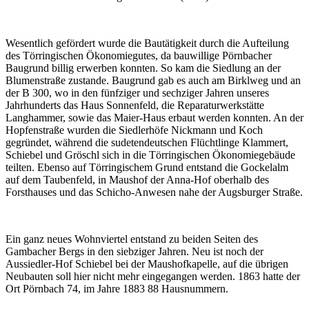
Wesentlich gefördert wurde die Bautätigkeit durch die Aufteilung
des Törringischen Ökonomiegutes, da bauwillige Pörnbacher
Baugrund billig erwerben konnten. So kam die Siedlung an der
Blumenstraße zustande. Baugrund gab es auch am Birklweg und an
der B 300, wo in den fünfziger und sechziger Jahren unseres
Jahrhunderts das Haus Sonnenfeld, die Reparaturwerkstätte
Langhammer, sowie das Maier-Haus erbaut werden konnten. An der
Hopfenstraße wurden die Siedlerhöfe Nickmann und Koch
gegründet, während die sudetendeutschen Flüchtlinge Klammert,
Schiebel und Gröschl sich in die Törringischen Ökonomiegebäude
teilten. Ebenso auf Törringischem Grund entstand die Gockelalm
auf dem Taubenfeld, in Maushof der Anna-Hof oberhalb des
Forsthauses und das Schicho-Anwesen nahe der Augsburger Straße.
Ein ganz neues Wohnviertel entstand zu beiden Seiten des
Gambacher Bergs in den siebziger Jahren. Neu ist noch der
Aussiedler-Hof Schiebel bei der Maushofkapelle, auf die übrigen
Neubauten soll hier nicht mehr eingegangen werden. 1863 hatte der
Ort Pörnbach 74, im Jahre 1883 88 Hausnummern.