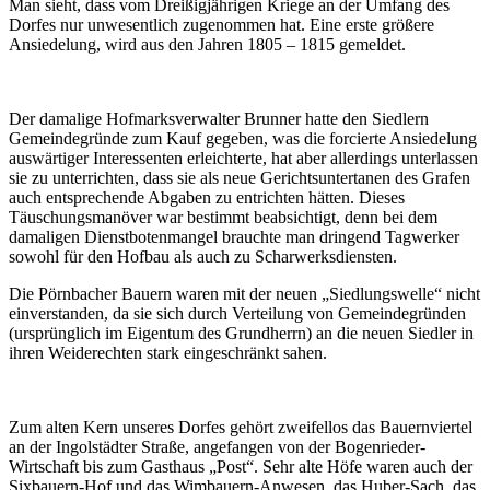
Man sieht, dass vom Dreißigjährigen Kriege an der Umfang des
Dorfes nur unwesentlich zugenommen hat. Eine erste größere
Ansiedelung, wird aus den Jahren 1805 – 1815 gemeldet.
Der damalige Hofmarksverwalter Brunner hatte den Siedlern
Gemeindegründe zum Kauf gegeben, was die forcierte Ansiedelung
auswärtiger Interessenten erleichterte, hat aber allerdings unterlassen
sie zu unterrichten, dass sie als neue Gerichtsuntertanen des Grafen
auch entsprechende Abgaben zu entrichten hätten. Dieses
Täuschungsmanöver war bestimmt beabsichtigt, denn bei dem
damaligen Dienstbotenmangel brauchte man dringend Tagwerker
sowohl für den Hofbau als auch zu Scharwerksdiensten.
Die Pörnbacher Bauern waren mit der neuen „Siedlungswelle“ nicht
einverstanden, da sie sich durch Verteilung von Gemeindegründen
(ursprünglich im Eigentum des Grundherrn) an die neuen Siedler in
ihren Weiderechten stark eingeschränkt sahen.
Zum alten Kern unseres Dorfes gehört zweifellos das Bauernviertel
an der Ingolstädter Straße, angefangen von der Bogenrieder-
Wirtschaft bis zum Gasthaus „Post“. Sehr alte Höfe waren auch der
Sixbauern-Hof und das Wimbauern-Anwesen, das Huber-Sach, das