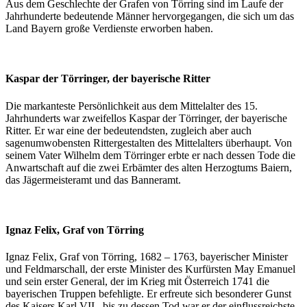
Aus dem Geschlechte der Grafen von Törring sind im Laufe der
Jahrhunderte bedeutende Männer hervorgegangen, die sich um das
Land Bayern große Verdienste erworben haben.
Kaspar der Törringer, der bayerische Ritter
Die markanteste Persönlichkeit aus dem Mittelalter des 15.
Jahrhunderts war zweifellos Kaspar der Törringer, der bayerische
Ritter. Er war eine der bedeutendsten, zugleich aber auch
sagenumwobensten Rittergestalten des Mittelalters überhaupt. Von
seinem Vater Wilhelm dem Törringer erbte er nach dessen Tode die
Anwartschaft auf die zwei Erbämter des alten Herzogtums Baiern,
das Jägermeisteramt und das Banneramt.
Ignaz Felix, Graf von Törring
Ignaz Felix, Graf von Törring, 1682 – 1763, bayerischer Minister
und Feldmarschall, der erste Minister des Kurfürsten May Emanuel
und sein erster General, der im Krieg mit Österreich 1741 die
bayerischen Truppen befehligte. Er erfreute sich besonderer Gunst
des Kaisers Karl VII., bis zu dessen Tod war er der einflussreichste