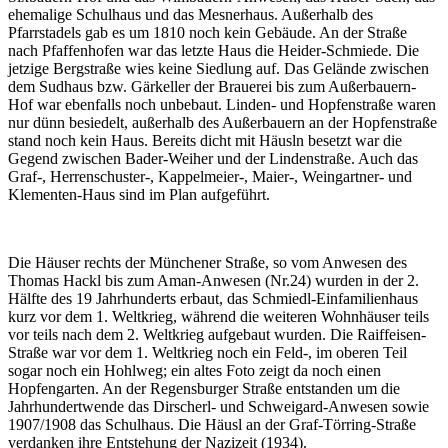
ehemalige Schulhaus und das Mesnerhaus. Außerhalb des
Pfarrstadels gab es um 1810 noch kein Gebäude. An der Straße
nach Pfaffenhofen war das letzte Haus die Heider-Schmiede. Die
jetzige Bergstraße wies keine Siedlung auf. Das Gelände zwischen
dem Sudhaus bzw. Gärkeller der Brauerei bis zum Außerbauern-
Hof war ebenfalls noch unbebaut. Linden- und Hopfenstraße waren
nur dünn besiedelt, außerhalb des Außerbauern an der Hopfenstraße
stand noch kein Haus. Bereits dicht mit Häusln besetzt war die
Gegend zwischen Bader-Weiher und der Lindenstraße. Auch das
Graf-, Herrenschuster-, Kappelmeier-, Maier-, Weingartner- und
Klementen-Haus sind im Plan aufgeführt.
Die Häuser rechts der Münchener Straße, so vom Anwesen des
Thomas Hackl bis zum Aman-Anwesen (Nr.24) wurden in der 2.
Hälfte des 19 Jahrhunderts erbaut, das Schmiedl-Einfamilienhaus
kurz vor dem 1. Weltkrieg, während die weiteren Wohnhäuser teils
vor teils nach dem 2. Weltkrieg aufgebaut wurden. Die Raiffeisen-
Straße war vor dem 1. Weltkrieg noch ein Feld-, im oberen Teil
sogar noch ein Hohlweg; ein altes Foto zeigt da noch einen
Hopfengarten. An der Regensburger Straße entstanden um die
Jahrhundertwende das Dirscherl- und Schweigard-Anwesen sowie
1907/1908 das Schulhaus. Die Häusl an der Graf-Törring-Straße
verdanken ihre Entstehung der Nazizeit (1934).