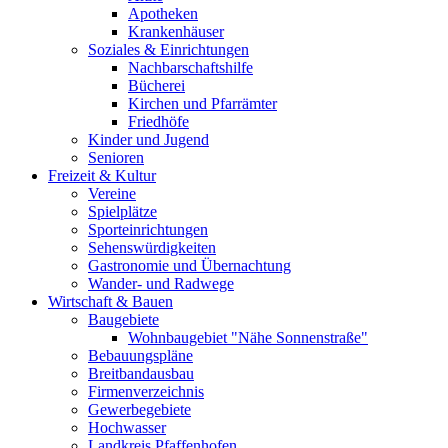
Apotheken
Krankenhäuser
Soziales & Einrichtungen
Nachbarschaftshilfe
Bücherei
Kirchen und Pfarrämter
Friedhöfe
Kinder und Jugend
Senioren
Freizeit & Kultur
Vereine
Spielplätze
Sporteinrichtungen
Sehenswürdigkeiten
Gastronomie und Übernachtung
Wander- und Radwege
Wirtschaft & Bauen
Baugebiete
Wohnbaugebiet "Nähe Sonnenstraße"
Bebauungspläne
Breitbandausbau
Firmenverzeichnis
Gewerbegebiete
Hochwasser
Landkreis Pfaffenhofen