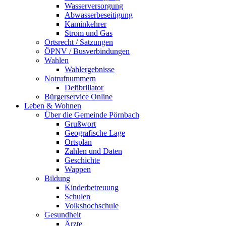
Wasserversorgung
Abwasserbeseitigung
Kaminkehrer
Strom und Gas
Ortsrecht / Satzungen
ÖPNV / Busverbindungen
Wahlen
Wahlergebnisse
Notrufnummern
Defibrillator
Bürgerservice Online
Leben & Wohnen
Über die Gemeinde Pörnbach
Grußwort
Geografische Lage
Ortsplan
Zahlen und Daten
Geschichte
Wappen
Bildung
Kinderbetreuung
Schulen
Volkshochschule
Gesundheit
Ärzte