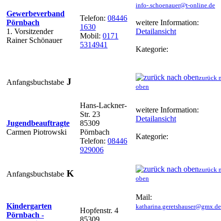
info-.schoenauer@t-online.de
Gewerbeverband
Telefon:
08446
Pörnbach
weitere Information:
1630
1. Vorsitzender
Detailansicht
Mobil:
0171
Rainer Schönauer
5314941
Kategorie:
zurück 
J
Anfangsbuchstabe
oben
Hans-Lackner-
weitere Information:
Str. 23
Detailansicht
Jugendbeauftragte
85309
Carmen Piotrowski
Pörnbach
Kategorie:
Telefon:
08446
929006
zurück 
K
Anfangsbuchstabe
oben
Mail:
Kindergarten
katharina.geretshauser@gmx.de
Hopfenstr. 4
Pörnbach -
85309