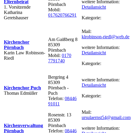
Elternbeirat
weitere Information:
Pörnbach
1. Vorsitzende
Detailansicht
Mobil:
Katharina
017620766291
Geretshauser
Kategorie:
Mail:
klrobinson-riedl@web.de
Am Gaißberg 8
Kirchenchor
85309
Pörnbach
weitere Information:
Pörnbach
Karin Law Robinson-
Detailansicht
Mobil:
0170
Riedl
7791740
Kategorie:
Bergring 4
weitere Information:
85309
Detailansicht
Kirchenchor Puch
Pörnbach -
Thomas Edmüller
Puch
Kategorie:
Telefon:
08446
91011
Mail:
Rosenstr. 13
ursulaernst54@gmail.com
85309
Kirchenverwaltung
Pörnbach
weitere Information:
Pörnbach
Telefon:
08446