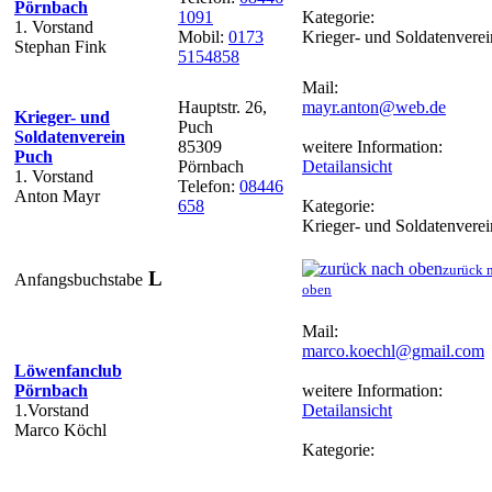
Pörnbach
1091
Kategorie:
1. Vorstand
Mobil:
0173
Krieger- und Soldatenvere
Stephan Fink
5154858
Mail:
Hauptstr. 26,
mayr.anton@web.de
Krieger- und
Puch
Soldatenverein
85309
weitere Information:
Puch
Pörnbach
Detailansicht
1. Vorstand
Telefon:
08446
Anton Mayr
658
Kategorie:
Krieger- und Soldatenvere
zurück 
L
Anfangsbuchstabe
oben
Mail:
marco.koechl@gmail.com
Löwenfanclub
Pörnbach
weitere Information:
1.Vorstand
Detailansicht
Marco Köchl
Kategorie: