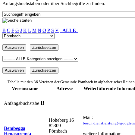
Anfangsbuchstaben oder über Suchbegriffe zu finden.
B
C
F
G
J
K
L
M
N
O
P
S
V
ALLE
Tabelle mit den 36 Vereinen der Gemeinde Pörnbach in alphabetischer Reihen
Vereinsname
Adresse
Weiterführende Informa
B
Anfangsbuchstabe
Mail:
Hoheberg 16
bosch.dienstleistung@googlem
85309
Bembegga
Pörnbach
Henasprenga
weitere Information: