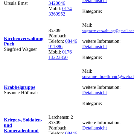
Detailansicht
Ursula Ernst
3420046
Mobil:
0174
Kategorie:
3369952
Mail:
85309
wagnerv.verwaltung@gmail.co
Pörnbach
Kirchenverwaltung
Telefon:
08446
weitere Information:
Puch
911386
Detailansicht
Siegfried Wagner
Mobil:
0176
13223850
Kategorie:
Mail:
susanne_hoeflmair@web.d
Krabbelgruppe
weitere Information:
Susanne Höflmair
Detailansicht
Kategorie:
Lärchenstr. 2
Krieger-, Soldaten-
85309
weitere Information:
und
Pörnbach
Detailansicht
Kameradenbund
Telefon:
08446