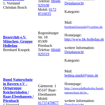
Telefon:
08446
1. Vorstand
Detailansicht
929108
Christian Bosch
Mobil:
0172
Kategorie:
8516035
Mail:
bernhard.knopek@t-online.de
Regensburger
Homepage:
Boxerclub e.V.
Str. 18
http://www.bk-holledau.de
München, Gruppe
85309
Holledau
Pörnbach
weitere Information:
Bernhard Knopek
Telefon:
08446
Detailansicht
929319
Kategorie:
Mail:
bettina.markl@gmx.de
Bund Naturschutz
in Bayern e.V -
Homepage:
Gärtnerstr. 1
Ortsgruppe
http://www.pfaffenhofen.bund-
85107 Baar-
Reichertshofen /
naturschutz.de/in...
Ebenhausen
Baar-Ebenhausen /
Mobil:
Pörnbach
weitere Information:
01737470877
1.Vorstand
Detailansicht