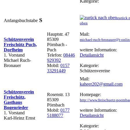
Kategorie:
zurück 
S
Anfangsbuchstabe
oben
Hauptstr. 47
Mail:
Schützenverein
85309
michael-ruch-bronauer@t-onlin
Freischütz Puch,
Pörnbach -
Dorfheim
Puch
weitere Information:
1. Vorstand
Telefon:
08446
Detailansicht
Michael Ruch-
929392
Bronauer
Mobil:
0157
Kategorie:
33291449
Schützenvereine
Mail:
kaheer202@gmail.com
Schützenverein
Rosenstr. 13
Homepage:
Freischütz,
85309
http://www.freischuetz-poernba
Gasthaus
Pörnbach
Bogenrieder
Mobil:
0177
weitere Information:
1. Vorstand
5188077
Detailansicht
Karl-Heinz Ernst
Kategorie: