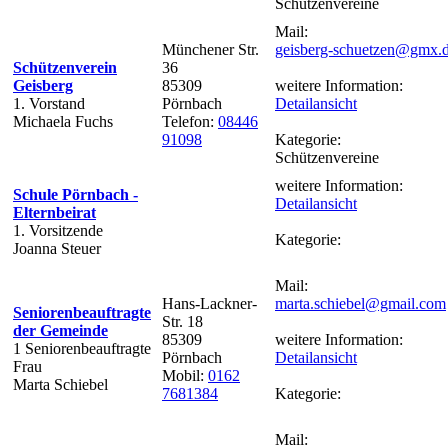
Schützenvereine
Mail:
Münchener Str.
geisberg-schuetzen@gmx.
Schützenverein
36
Geisberg
85309
weitere Information:
1. Vorstand
Pörnbach
Detailansicht
Michaela Fuchs
Telefon:
08446
91098
Kategorie:
Schützenvereine
weitere Information:
Schule Pörnbach -
Detailansicht
Elternbeirat
1. Vorsitzende
Kategorie:
Joanna Steuer
Mail:
Hans-Lackner-
marta.schiebel@gmail.com
Seniorenbeauftragte
Str. 18
der Gemeinde
85309
weitere Information:
1 Seniorenbeauftragte
Pörnbach
Detailansicht
Frau
Mobil:
0162
Marta Schiebel
7681384
Kategorie:
Mail: