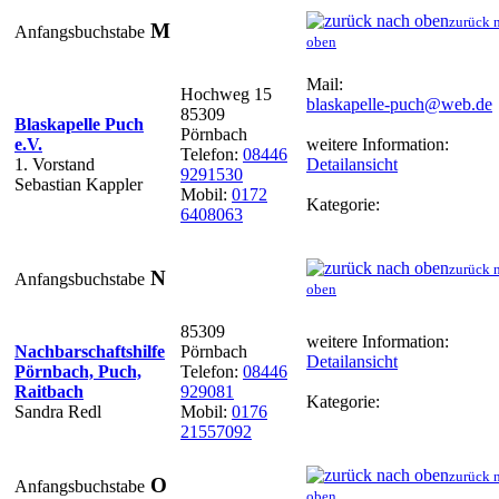
zurück 
M
Anfangsbuchstabe
oben
Mail:
Hochweg 15
blaskapelle-puch@web.de
85309
Blaskapelle Puch
Pörnbach
e.V.
weitere Information:
Telefon:
08446
1. Vorstand
Detailansicht
9291530
Sebastian Kappler
Mobil:
0172
Kategorie:
6408063
zurück 
N
Anfangsbuchstabe
oben
85309
weitere Information:
Nachbarschaftshilfe
Pörnbach
Detailansicht
Pörnbach, Puch,
Telefon:
08446
Raitbach
929081
Kategorie:
Sandra Redl
Mobil:
0176
21557092
zurück 
O
Anfangsbuchstabe
oben