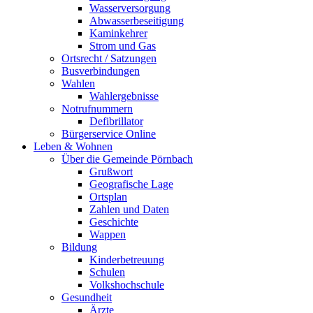
Wasserversorgung
Abwasserbeseitigung
Kaminkehrer
Strom und Gas
Ortsrecht / Satzungen
Busverbindungen
Wahlen
Wahlergebnisse
Notrufnummern
Defibrillator
Bürgerservice Online
Leben & Wohnen
Über die Gemeinde Pörnbach
Grußwort
Geografische Lage
Ortsplan
Zahlen und Daten
Geschichte
Wappen
Bildung
Kinderbetreuung
Schulen
Volkshochschule
Gesundheit
Ärzte