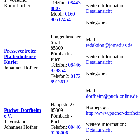
Telefon:
08443
Karin Lacher
weitere Information:
8807
Detailansicht
Mobil:
0160
90512454
Kategorie:
Langenbrucker
Mail:
Str. 1
redaktion@jomedias.de
85309
Pressevertreter
Pörnbach -
Pfaffenhofener
weitere Information:
Puch
Kurier
Detailansicht
Telefon:
08446
Johannes Hofner
929854
Kategorie:
Telefon2:
0172
8913612
Mail:
dorfheim@puch-online.de
Hauptstr. 27
Homepage:
Pucher Dorfheim
85309
http://www.pucher-dorfhei
e.V.
Pörnbach -
1. Vorstand
Puch
weitere Information:
Johannes Hofner
Telefon:
08446
Detailansicht
9298006