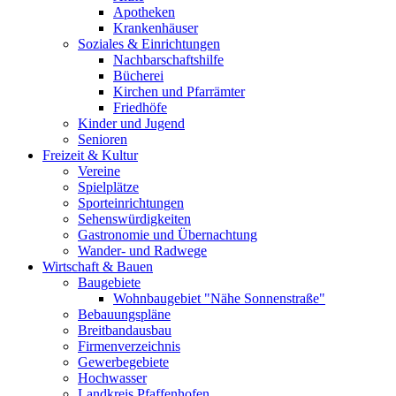
Apotheken
Krankenhäuser
Soziales & Einrichtungen
Nachbarschaftshilfe
Bücherei
Kirchen und Pfarrämter
Friedhöfe
Kinder und Jugend
Senioren
Freizeit & Kultur
Vereine
Spielplätze
Sporteinrichtungen
Sehenswürdigkeiten
Gastronomie und Übernachtung
Wander- und Radwege
Wirtschaft & Bauen
Baugebiete
Wohnbaugebiet "Nähe Sonnenstraße"
Bebauungspläne
Breitbandausbau
Firmenverzeichnis
Gewerbegebiete
Hochwasser
Landkreis Pfaffenhofen