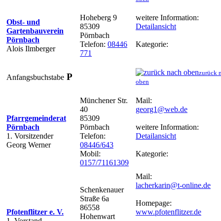
Hoheberg 9
weitere Information:
Obst- und
85309
Detailansicht
Gartenbauverein
Pörnbach
Pörnbach
Telefon:
08446
Kategorie:
Alois Ilmberger
771
zurück 
P
Anfangsbuchstabe
oben
Münchener Str.
Mail:
40
georg1@web.de
Pfarrgemeinderat
85309
Pörnbach
Pörnbach
weitere Information:
1. Vorsitzender
Telefon:
Detailansicht
Georg Werner
08446/643
Mobil:
Kategorie:
0157/71161309
Mail:
lacherkarin@t-online.de
Schenkenauer
Straße 6a
Homepage:
86558
Pfotenflitzer e. V.
www.pfotenflitzer.de
Hohenwart
1. Vorstand