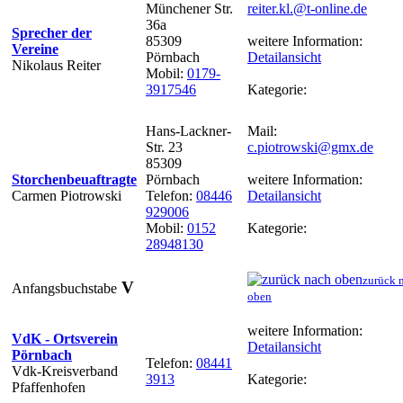
Münchener Str.
reiter.kl.@t-online.de
36a
Sprecher der
85309
weitere Information:
Vereine
Pörnbach
Detailansicht
Nikolaus Reiter
Mobil:
0179-
3917546
Kategorie:
Hans-Lackner-
Mail:
Str. 23
c.piotrowski@gmx.de
85309
Storchenbeuaftragte
Pörnbach
weitere Information:
Carmen Piotrowski
Telefon:
08446
Detailansicht
929006
Mobil:
0152
Kategorie:
28948130
zurück 
V
Anfangsbuchstabe
oben
weitere Information:
VdK - Ortsverein
Detailansicht
Pörnbach
Telefon:
08441
Vdk-Kreisverband
3913
Kategorie:
Pfaffenhofen