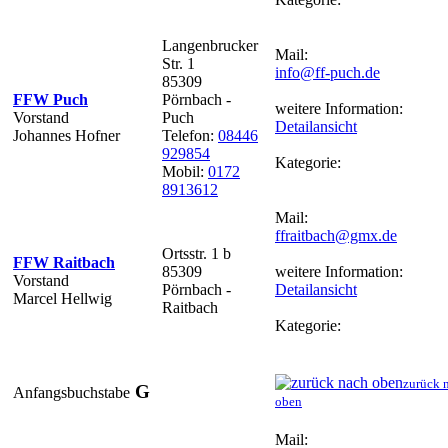
Langenbrucker
Mail:
Str. 1
info@ff-puch.de
85309
FFW Puch
Pörnbach -
weitere Information:
Vorstand
Puch
Detailansicht
Johannes Hofner
Telefon:
08446
929854
Kategorie:
Mobil:
0172
8913612
Mail:
ffraitbach@gmx.de
Ortsstr. 1 b
FFW Raitbach
85309
weitere Information:
Vorstand
Pörnbach -
Detailansicht
Marcel Hellwig
Raitbach
Kategorie:
zurück 
G
Anfangsbuchstabe
oben
Mail: