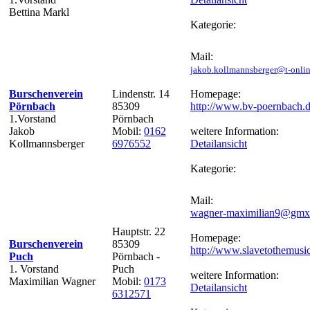
Bettina Markl
Kategorie:
Mail:
jakob.kollmannsberger@t-onlin
Burschenverein
Lindenstr. 14
Homepage:
Pörnbach
85309
http://www.bv-poernbach.
1.Vorstand
Pörnbach
Jakob
Mobil:
0162
weitere Information:
Kollmannsberger
6976552
Detailansicht
Kategorie:
Mail:
wagner-maximilian9@gmx
Hauptstr. 22
Homepage:
Burschenverein
85309
http://www.slavetothemusi
Puch
Pörnbach -
1. Vorstand
Puch
weitere Information:
Maximilian Wagner
Mobil:
0173
Detailansicht
6312571