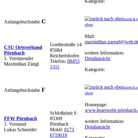
Kategorie:
zurück 
C
Anfangsbuchstabe
oben
Mail:
maximilian.zaengl@web.d
Goethestraße 14
CSU Ortsverband
85084
Pörnbach
weitere Information:
Reichertshofen
1. Vorsitzender
Detailansicht
Telefon:
08453
Maximilian Zängl
1311
Kategorie:
zurück 
F
Anfangsbuchstabe
oben
Homepage:
www.feuerwehr-pörnbach.
Schloßplatz 6
FFW Pörnbach
85309
weitere Information:
1. Vorstand
Pörnbach
Detailansicht
Lukas Schneider
Mobil:
0173
6719018
Kategorie: